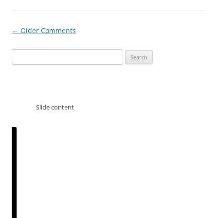
Comment
← Older Comments
navigation
Search
for:
Slide content