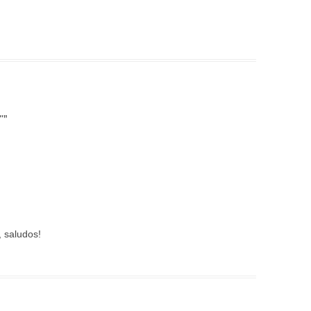
"
”
, saludos!