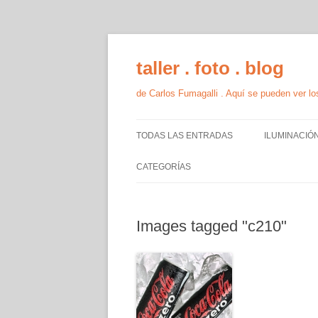
taller . foto . blog
de Carlos Fumagalli . Aquí se pueden ver los
TODAS LAS ENTRADAS
ILUMINACIÓ
MODELO
CATEGORÍAS
PRODUCTO
MODELO
Images tagged "c210"
PRODUCTO
TEORÍA Y TÉCNICA
TALLER
PRODUCCIÓN GRUPAL