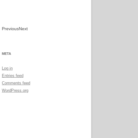
f
o
r
:
Previous
Next
META
Log in
Entries feed
Comments feed
WordPress.org