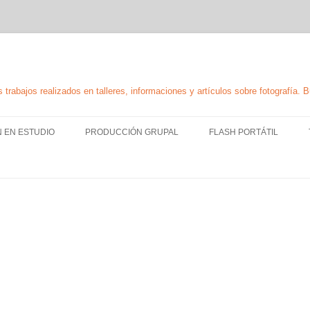
 trabajos realizados en talleres, informaciones y artículos sobre fotografía. 
Skip
to
N EN ESTUDIO
PRODUCCIÓN GRUPAL
FLASH PORTÁTIL
content
TÉCNICA Y USO DE FLAS
PORTÁTIL
ILUMINACIÓN CON FLAS
PORTÁTIL
Slide content