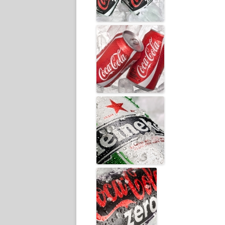
ILUMINACIÓN CON FLASH
PORTÁTIL
FLASH PORTÁTIL
TÉCNICA Y USO DE FLASH
PORTÁTIL
DE TODO UN POCO, DATOS
ÚTILES