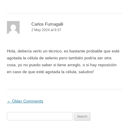
Carlos Fumagalli
2 May 2024 at 9:37
Hola, debería verlo un técnico, es bastante probable que esté
agotada la célula de selenio pero también podría ser otra
cosa, yo no puedo saber si tiene arreglo, o si hay reposición
en caso de que esté agotada la célula, saludos!
Comment
← Older Comments
navigation
Search
for: