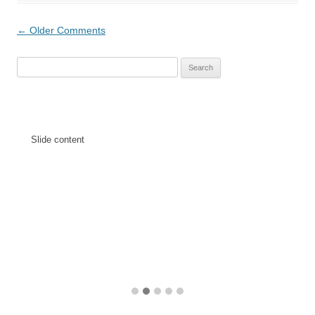
Comment
← Older Comments
navigation
Search
for:
Slide content