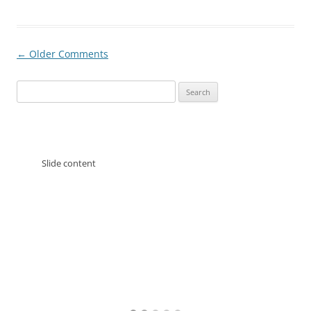
Comment
← Older Comments
navigation
Search
for:
Slide content