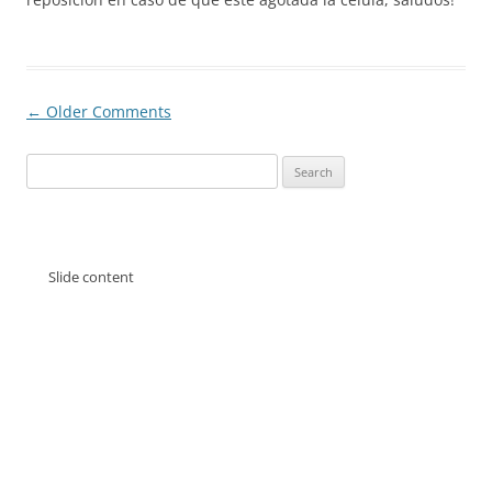
Comment
← Older Comments
navigation
Search
for:
Slide content