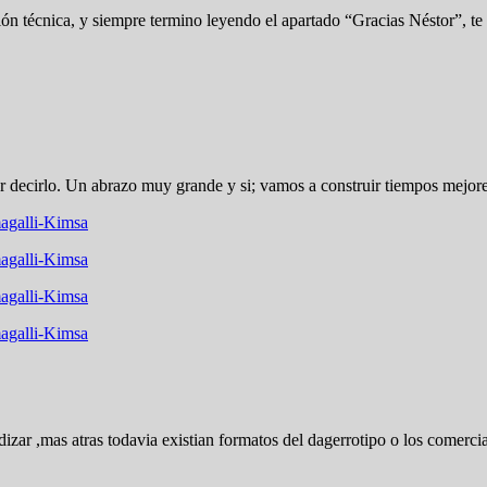
ión técnica, y siempre termino leyendo el apartado “Gracias Néstor”, te 
decirlo. Un abrazo muy grande y si; vamos a construir tiempos mejores.
agalli-Kimsa
agalli-Kimsa
agalli-Kimsa
agalli-Kimsa
ar ,mas atras todavia existian formatos del dagerrotipo o los comerciales