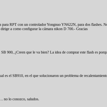
ra para RPT con un controlador Yongnuo YN622N, para dos flashes. Nec
 dirige a como configurar la cámara nikon D 700.- Gracias
 SB 900, ¿Creen que le va bien? La idea de comprar este flash es por
tual es el SB910, en el que solucionaron un problema de recalentamient
r… no lo conozco, saludos.