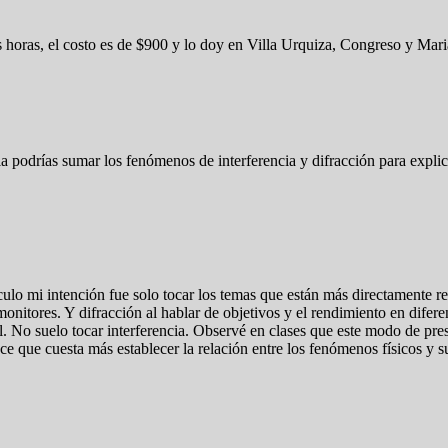
es horas, el costo es de $900 y lo doy en Villa Urquiza, Congreso y Ma
 podrías sumar los fenómenos de interferencia y difracción para explicar
ículo mi intención fue solo tocar los temas que están más directamente re
 monitores. Y difracción al hablar de objetivos y el rendimiento en dife
al. No suelo tocar interferencia. Observé en clases que este modo de pre
que cuesta más establecer la relación entre los fenómenos físicos y su