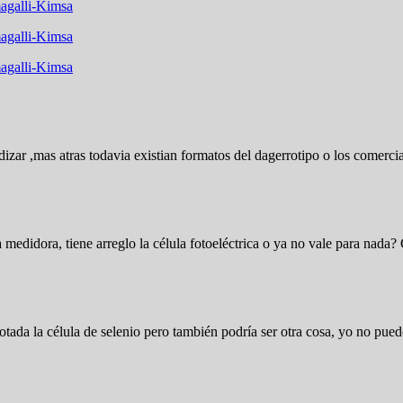
agalli-Kimsa
agalli-Kimsa
agalli-Kimsa
ar ,mas atras todavia existian formatos del dagerrotipo o los comerciales
edidora, tiene arreglo la célula fotoeléctrica o ya no vale para nada?
otada la célula de selenio pero también podría ser otra cosa, yo no puedo