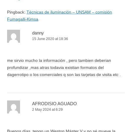
Pingback:
Técnicas de iluminación – UNSAM – comisión
Fumagalli-Kimsa
danny
15 June 2020 at 18:36
me sirvio mucho la información , pero tambien deberian
profundizar ,mas atras todavia existian formatos del
dagerrotipo o los comerciales q son las tarjetas de visita etc .
AFRODISIO AGUADO
2 May 2024 at 6:29
Buenos días, tengo un Weston Máster V y no sé mueve la