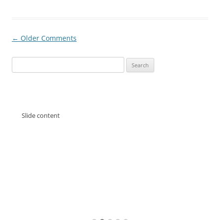
Comment
← Older Comments
navigation
Search
for:
Slide content