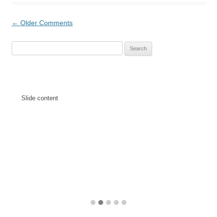
Comment
← Older Comments
navigation
Search
for:
Slide content