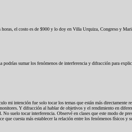
es horas, el costo es de $900 y lo doy en Villa Urquiza, Congreso y Ma
 podrías sumar los fenómenos de interferencia y difracción para explicar
ículo mi intención fue solo tocar los temas que están más directamente re
 monitores. Y difracción al hablar de objetivos y el rendimiento en dife
al. No suelo tocar interferencia. Observé en clases que este modo de pre
que cuesta más establecer la relación entre los fenómenos físicos y su