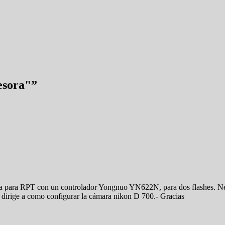
esora"
”
ra para RPT con un controlador Yongnuo YN622N, para dos flashes. Nec
 dirige a como configurar la cámara nikon D 700.- Gracias