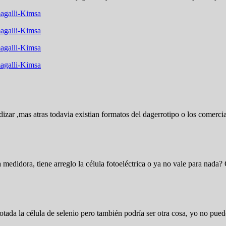
agalli-Kimsa
agalli-Kimsa
agalli-Kimsa
agalli-Kimsa
ar ,mas atras todavia existian formatos del dagerrotipo o los comerciales
edidora, tiene arreglo la célula fotoeléctrica o ya no vale para nada?
otada la célula de selenio pero también podría ser otra cosa, yo no puedo