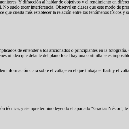
 monitores. Y difracción al hablar de objetivos y el rendimiento en dife
al. No suelo tocar interferencia. Observé en clases que este modo de pre
que cuesta más establecer la relación entre los fenómenos físicos y su
icados de entender a los aficionados o principiantes en la fotografía. 
es ni idea que delante del plano focal hay una cortinilla te es imposibl
información clara sobre el voltaje en el que trabaja el flash y el volta
ión técnica, y siempre termino leyendo el apartado “Gracias Néstor”, te 