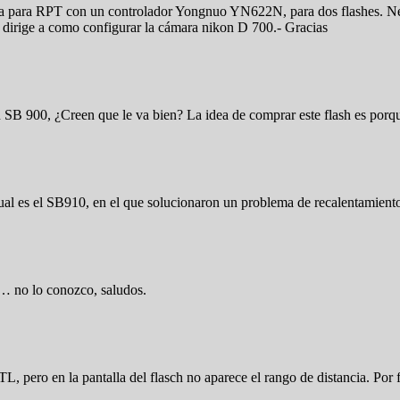
ra para RPT con un controlador Yongnuo YN622N, para dos flashes. Nec
 dirige a como configurar la cámara nikon D 700.- Gracias
 SB 900, ¿Creen que le va bien? La idea de comprar este flash es por
tual es el SB910, en el que solucionaron un problema de recalentamient
r… no lo conozco, saludos.
ero en la pantalla del flasch no aparece el rango de distancia. Por 