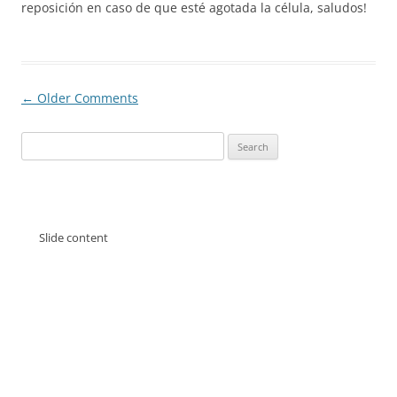
reposición en caso de que esté agotada la célula, saludos!
Comment
← Older Comments
navigation
Search
for:
Slide content