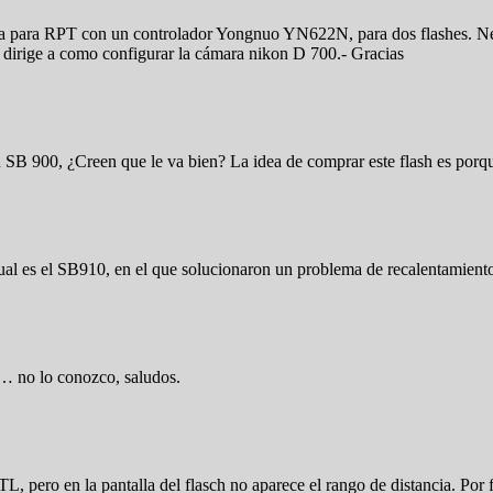
ra para RPT con un controlador Yongnuo YN622N, para dos flashes. Nec
 dirige a como configurar la cámara nikon D 700.- Gracias
 SB 900, ¿Creen que le va bien? La idea de comprar este flash es por
tual es el SB910, en el que solucionaron un problema de recalentamient
r… no lo conozco, saludos.
ero en la pantalla del flasch no aparece el rango de distancia. Por 