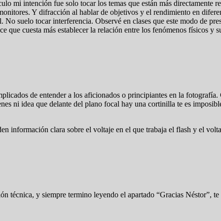
ículo mi intención fue solo tocar los temas que están más directamente re
 monitores. Y difracción al hablar de objetivos y el rendimiento en dife
al. No suelo tocar interferencia. Observé en clases que este modo de pre
que cuesta más establecer la relación entre los fenómenos físicos y su
icados de entender a los aficionados o principiantes en la fotografía. 
es ni idea que delante del plano focal hay una cortinilla te es imposibl
información clara sobre el voltaje en el que trabaja el flash y el volta
ión técnica, y siempre termino leyendo el apartado “Gracias Néstor”, te 