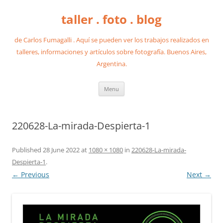
taller . foto . blog
de Carlos Fumagalli . Aquí se pueden ver los trabajos realizados en
talleres, informaciones y artículos sobre fotografía. Buenos Aires,
Argentina.
Skip
Menu
to
content
220628-La-mirada-Despierta-1
Published
28 June 2022
at
1080 × 1080
in
220628-La-mirada-
Despierta-1
.
← Previous
Next →