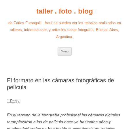
taller . foto . blog
de Carlos Fumagalli . Aquí se pueden ver los trabajos realizados en
talleres, informaciones y artículos sobre fotografía. Buenos Aires,
Argentina.
Skip
Menu
to
content
El formato en las cámaras fotográficas de
película.
1 Reply
En el terreno de la fotografía profesional las cámaras digitales
reemplazaron a las de película hace ya bastantes años y
muchos fotógrafos no han tenido la experiencia de trabajar