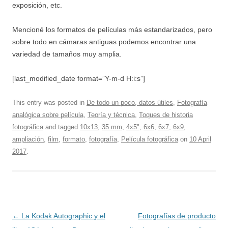
exposición, etc.
Mencioné los formatos de películas más estandarizados, pero
sobre todo en cámaras antiguas podemos encontrar una
variedad de tamaños muy amplia.
[last_modified_date format=”Y-m-d H:i:s”]
This entry was posted in
De todo un poco, datos útiles
,
Fotografía
analógica sobre película
,
Teoría y técnica
,
Toques de historia
fotográfica
and tagged
10x13
,
35 mm
,
4x5"
,
6x6
,
6x7
,
6x9
,
ampliación
,
film
,
formato
,
fotografía
,
Película fotográfica
on
10 April
2017
.
Post
←
La Kodak Autographic y el
Fotografías de producto