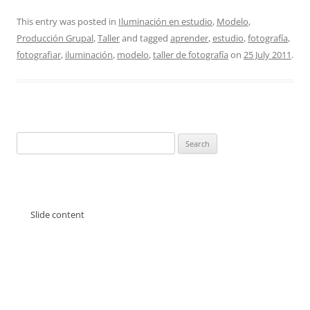
This entry was posted in
Iluminación en estudio
,
Modelo
,
Producción Grupal
,
Taller
and tagged
aprender
,
estudio
,
fotografía
,
fotografiar
,
iluminación
,
modelo
,
taller de fotografía
on
25 July 2011
.
Search
for:
Slide content