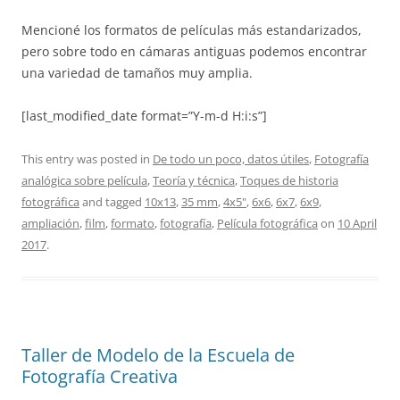
Mencioné los formatos de películas más estandarizados,
pero sobre todo en cámaras antiguas podemos encontrar
una variedad de tamaños muy amplia.
[last_modified_date format=”Y-m-d H:i:s”]
This entry was posted in
De todo un poco, datos útiles
,
Fotografía
analógica sobre película
,
Teoría y técnica
,
Toques de historia
fotográfica
and tagged
10x13
,
35 mm
,
4x5"
,
6x6
,
6x7
,
6x9
,
ampliación
,
film
,
formato
,
fotografía
,
Película fotográfica
on
10 April
2017
.
Taller de Modelo de la Escuela de
Fotografía Creativa