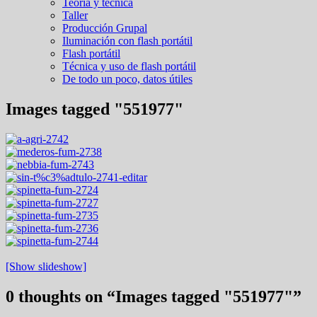
Teoría y técnica
Taller
Producción Grupal
Iluminación con flash portátil
Flash portátil
Técnica y uso de flash portátil
De todo un poco, datos útiles
Images tagged "551977"
[Show slideshow]
0 thoughts on “
Images tagged "551977"
”