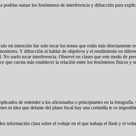
 podrías sumar los fenómenos de interferencia y difracción para explicar
ículo mi intención fue solo tocar los temas que están más directamente re
 monitores. Y difracción al hablar de objetivos y el rendimiento en dife
al. No suelo tocar interferencia. Observé en clases que este modo de pre
que cuesta más establecer la relación entre los fenómenos físicos y su
icados de entender a los aficionados o principiantes en la fotografía. 
es ni idea que delante del plano focal hay una cortinilla te es imposibl
información clara sobre el voltaje en el que trabaja el flash y el volta