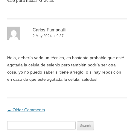
vale para nada? Gracias
Carlos Fumagalli
2 May 2024 at 9:37
Hola, debería verlo un técnico, es bastante probable que esté
agotada la célula de selenio pero también podría ser otra
cosa, yo no puedo saber si tiene arreglo, o si hay reposición
en caso de que esté agotada la célula, saludos!
Comment
← Older Comments
navigation
Search
for: