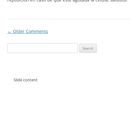
Comment
← Older Comments
navigation
Search
for:
Slide content