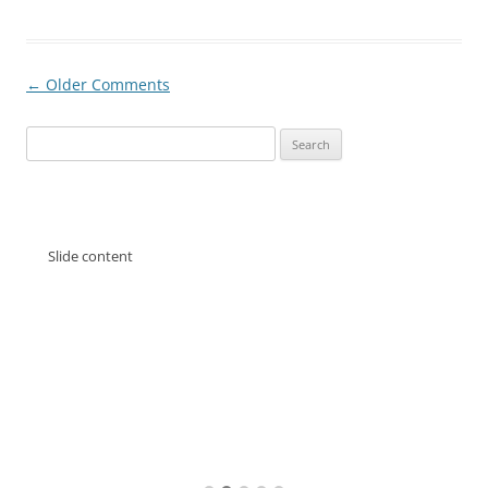
Comment
← Older Comments
navigation
Search
for:
Slide content