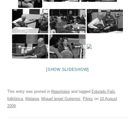
[SHOW SLIDESHOW]
This entry was posted in
Reportajes
and tagged
Edurado Falú
,
folklórica
,
Melania
,
Miguel ängel Gutierrez
,
Pérez
on
10 August
2009
.