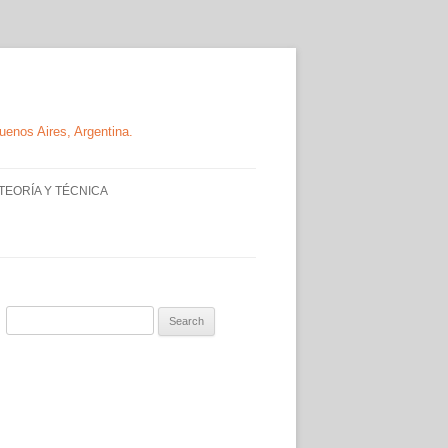
Buenos Aires, Argentina.
TEORÍA Y TÉCNICA
H
TEORÍA Y TÉCNICA
DE TODO UN POCO, DATOS
H
ÚTILES
Search
for: