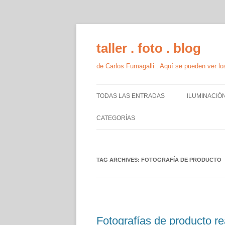
taller . foto . blog
de Carlos Fumagalli . Aquí se pueden ver los
TODAS LAS ENTRADAS
ILUMINACIÓ
MODELO
CATEGORÍAS
PRODUCTO
MODELO
TAG ARCHIVES:
PRODUCTO
FOTOGRAFÍA DE PRODUCTO
TEORÍA Y TÉCNICA
TALLER
Fotografías de producto re
PRODUCCIÓN GRUPAL