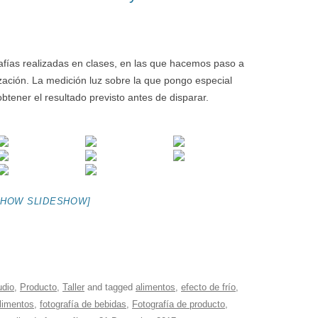
afías realizadas en clases, en las que hacemos paso a
lización. La medición luz sobre la que pongo especial
obtener el resultado previsto antes de disparar.
SHOW SLIDESHOW]
udio
,
Producto
,
Taller
and tagged
alimentos
,
efecto de frío
,
alimentos
,
fotografía de bebidas
,
Fotografía de producto
,