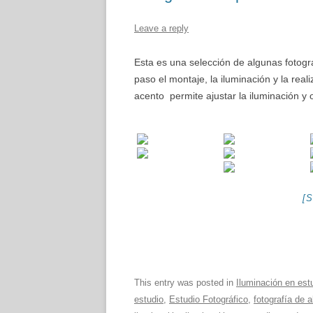
ILUMINACIÓN CON FLASH
Leave a reply
PORTÁTIL
Esta es una selección de algunas fotogr
FLASH PORTÁTIL
paso el montaje, la iluminación y la rea
acento permite ajustar la iluminación y 
TÉCNICA Y USO DE FLASH
PORTÁTIL
DE TODO UN POCO, DATOS
ÚTILES
[
This entry was posted in
Iluminación en est
estudio
,
Estudio Fotográfico
,
fotografía de 