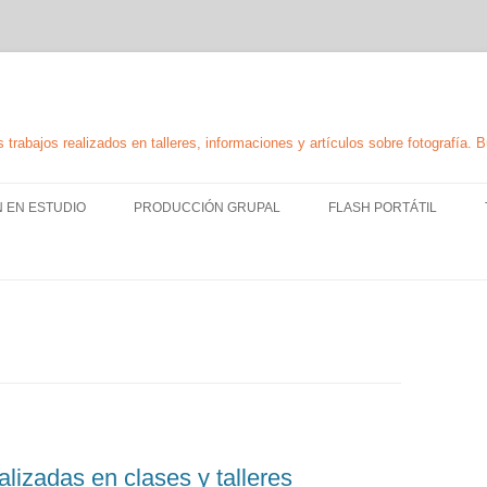
 trabajos realizados en talleres, informaciones y artículos sobre fotografía. 
Skip
to
N EN ESTUDIO
PRODUCCIÓN GRUPAL
FLASH PORTÁTIL
content
TÉCNICA Y USO DE FLAS
PORTÁTIL
ILUMINACIÓN CON FLAS
PORTÁTIL
alizadas en clases y talleres