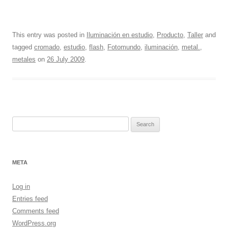
This entry was posted in
Iluminación en estudio
,
Producto
,
Taller
and
tagged
cromado
,
estudio
,
flash
,
Fotomundo
,
iluminación
,
metal.
,
metales
on
26 July 2009
.
Search
for:
META
Log in
Entries feed
Comments feed
WordPress.org