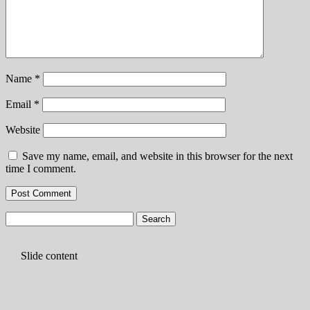
Name
*
Email
*
Website
Save my name, email, and website in this browser for the next
time I comment.
Search
for:
ent
Slide conten