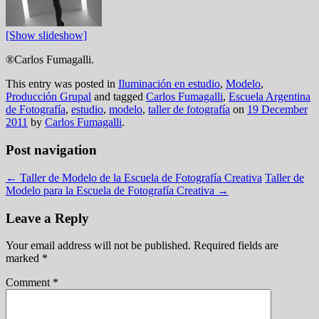
[Show slideshow]
®Carlos Fumagalli.
This entry was posted in
Iluminación en estudio
,
Modelo
,
Producción Grupal
and tagged
Carlos Fumagalli
,
Escuela Argentina
de Fotografía
,
estudio
,
modelo
,
taller de fotografía
on
19 December
2011
by
Carlos Fumagalli
.
Post navigation
←
Taller de Modelo de la Escuela de Fotografía Creativa
Taller de
Modelo para la Escuela de Fotografía Creativa
→
Leave a Reply
Your email address will not be published.
Required fields are
marked
*
Comment
*