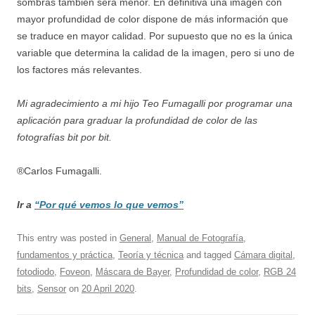
sombras también será menor. En definitiva una imagen con
mayor profundidad de color dispone de más información que
se traduce en mayor calidad. Por supuesto que no es la única
variable que determina la calidad de la imagen, pero si uno de
los factores más relevantes.
Mi agradecimiento a mi hijo Teo Fumagalli por programar una
aplicación para graduar la profundidad de color de las
fotografías bit por bit.
®Carlos Fumagalli.
Ir a
“Por qué vemos lo que vemos”
This entry was posted in
General
,
Manual de Fotografía,
fundamentos y práctica
,
Teoría y técnica
and tagged
Cámara digital
,
fotodiodo
,
Foveon
,
Máscara de Bayer
,
Profundidad de color
,
RGB 24
bits
,
Sensor
on
20 April 2020
.