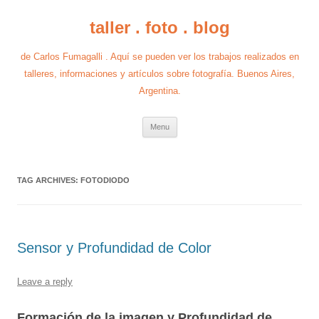
taller . foto . blog
de Carlos Fumagalli . Aquí se pueden ver los trabajos realizados en
talleres, informaciones y artículos sobre fotografía. Buenos Aires,
Argentina.
Skip
Menu
to
content
TAG ARCHIVES:
FOTODIODO
Sensor y Profundidad de Color
Leave a reply
Formación de la imagen y Profundidad de