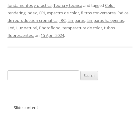
fundamentos y práctica
,
Teoría y técnica
and tagged
Color
rendering index
,
CRI
,
espectro de color
,
filtros conversores
,
índice
de reproducción cromática
,
IRC
,
lámparas
,
lámparas halógenas
,
Led
,
Luz natural
,
Photoflood
,
temperatura de color
,
tubos
fluorescentes.
on
15 April 2024
.
Search
for:
Slide content